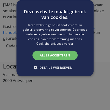
J’AMI is meer dan een restaurant. Het is een plek waar
smaken, verhalen en kunst samenkomen – een unieke
Deze website maakt gebruik
ervaring in Antwerpen.
van cookies.
Deze website gebruikt cookies om uw
Gastro Wine Bar J'ami is één van de
deelnemende
gebruikerservaring te verbeteren. Door onze
handelaars
waar je jouw
Cadeaubon Antwerpen
kan
website te gebruiken, stemt u in met alle
gebruiken.
cookies in overeenstemming met ons
Cookiebeleid.
Lees verder
Cadeaubon Antwerpen kopen
ALLES ACCEPTEREN
Locatie
DETAILS WEERGEVEN
Vlasmarkt 9
2000 Antwerpen